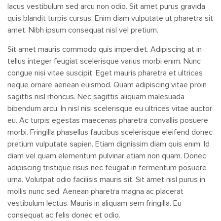
lacus vestibulum sed arcu non odio. Sit amet purus gravida
quis blandit turpis cursus. Enim diam vulputate ut pharetra sit
amet. Nibh ipsum consequat nisl vel pretium.
Sit amet mauris commodo quis imperdiet. Adipiscing at in
tellus integer feugiat scelerisque varius morbi enim. Nunc
congue nisi vitae suscipit. Eget mauris pharetra et ultrices
neque ornare aenean euismod. Quam adipiscing vitae proin
sagittis nisl rhoncus. Nec sagittis aliquam malesuada
bibendum arcu. In nisl nisi scelerisque eu ultrices vitae auctor
eu. Ac turpis egestas maecenas pharetra convallis posuere
morbi. Fringilla phasellus faucibus scelerisque eleifend donec
pretium vulputate sapien. Etiam dignissim diam quis enim. Id
diam vel quam elementum pulvinar etiam non quam. Donec
adipiscing tristique risus nec feugiat in fermentum posuere
urna. Volutpat odio facilisis mauris sit. Sit amet nisl purus in
mollis nunc sed. Aenean pharetra magna ac placerat
vestibulum lectus. Mauris in aliquam sem fringilla. Eu
consequat ac felis donec et odio.