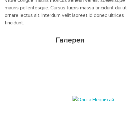
Vitae congue mauris rhoncus aenean vel elit scelerisque
mauris pellentesque. Cursus turpis massa tincidunt dui ut
ornare lectus sit. Interdum velit laoreet id donec ultrices
tincidunt.
Галерея