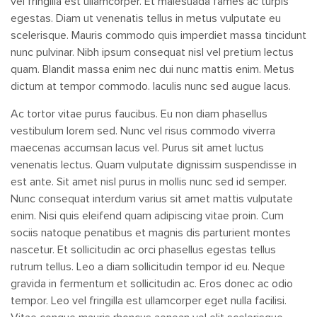
vel fringilla est ullamcorper. Et malesuada fames ac turpis
egestas. Diam ut venenatis tellus in metus vulputate eu
scelerisque. Mauris commodo quis imperdiet massa tincidunt
nunc pulvinar. Nibh ipsum consequat nisl vel pretium lectus
quam. Blandit massa enim nec dui nunc mattis enim. Metus
dictum at tempor commodo. Iaculis nunc sed augue lacus.
Ac tortor vitae purus faucibus. Eu non diam phasellus
vestibulum lorem sed. Nunc vel risus commodo viverra
maecenas accumsan lacus vel. Purus sit amet luctus
venenatis lectus. Quam vulputate dignissim suspendisse in
est ante. Sit amet nisl purus in mollis nunc sed id semper.
Nunc consequat interdum varius sit amet mattis vulputate
enim. Nisi quis eleifend quam adipiscing vitae proin. Cum
sociis natoque penatibus et magnis dis parturient montes
nascetur. Et sollicitudin ac orci phasellus egestas tellus
rutrum tellus. Leo a diam sollicitudin tempor id eu. Neque
gravida in fermentum et sollicitudin ac. Eros donec ac odio
tempor. Leo vel fringilla est ullamcorper eget nulla facilisi.