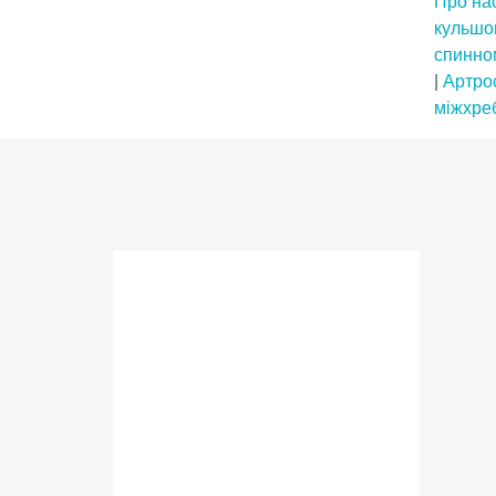
Про на
кульшо
спинно
|
Артрос
міжхре