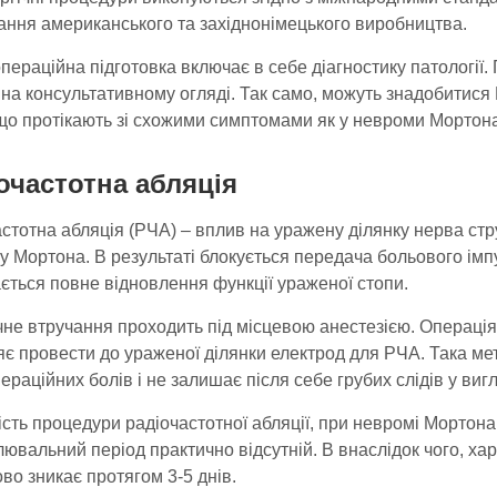
ання американського та західнонімецького виробництва.
ераційна підготовка включає в себе діагностику патології. 
з на консультативному огляді. Так само, можуть знадобити
що протікають зі схожими симптомами як у невроми Мортона
очастотна абляція
стотна абляція (РЧА) – вплив на уражену ділянку нерва стр
 Мортона. В результаті блокується передача больового імпу
ється повне відновлення функції ураженої стопи.
чне втручання проходить під місцевою анестезією. Операція
яє провести до ураженої ділянки електрод для РЧА. Така м
ераційних болів і не залишає після себе грубих слідів у виг
сть процедури радіочастотної абляції, при невромі Мортона
ювальний період практично відсутній. В внаслідок чого, ха
во зникає протягом 3-5 днів.