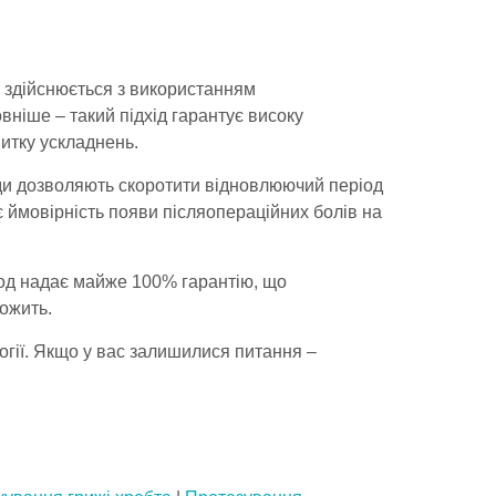
) здійснюється з використанням
вніше – такий підхід гарантує високу
витку ускладнень.
тоди дозволяють скоротити відновлюючий період
 є ймовірність появи післяопераційних болів на
од надає майже 100% гарантію, що
ожить.
огії. Якщо у вас залишилися питання –