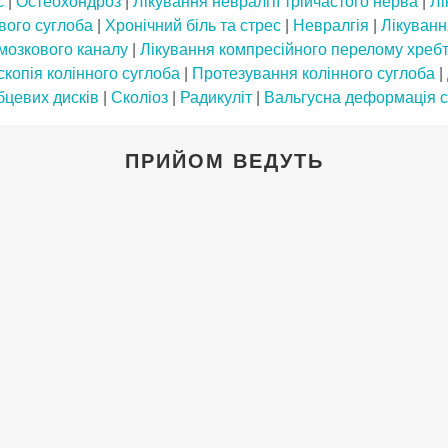
с
|
Остеохондроз
|
Лікування невралгії трійчастого нерва
|
Лі
вого суглоба
|
Хронічний біль та стрес
|
Невралгія
|
Лікуванн
мозкового каналу
|
Лікування компресійного перелому хреб
копія колінного суглоба
|
Протезування колінного суглоба
|
бцевих дисків
|
Сколіоз
|
Радикуліт
|
Вальгусна деформація 
ПРИЙОМ ВЕДУТЬ