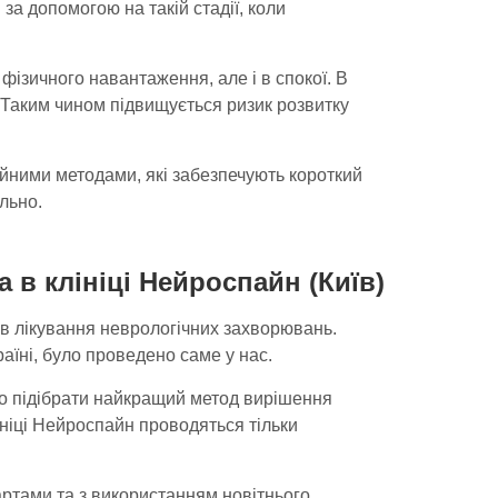
за допомогою на такій стадії, коли
фізичного навантаження, але і в спокої. В
. Таким чином підвищується ризик розвитку
йними методами, які забезпечують короткий
льно.
в клініці Нейроспайн (Київ)
ів лікування неврологічних захворювань.
раїні, було проведено саме у нас.
во підібрати найкращий метод вирішення
ініці Нейроспайн проводяться тільки
артами та з використанням новітнього