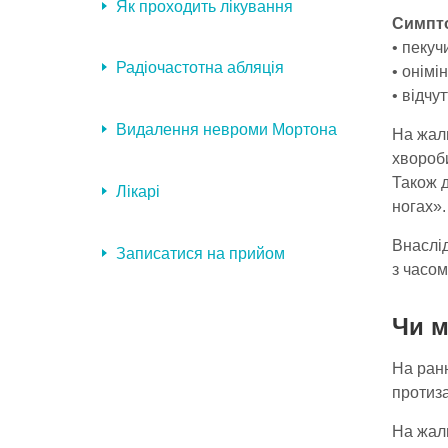
Як проходить лікування
Симпто
• пекуч
Радіочастотна абляція
• онімі
• відчу
Видалення невроми Мортона
На жаль
хвороби
Також д
Лікарі
ногах».
Внаслі
Записатися на прийом
з часом
Чи м
На ранн
протиз
На жаль