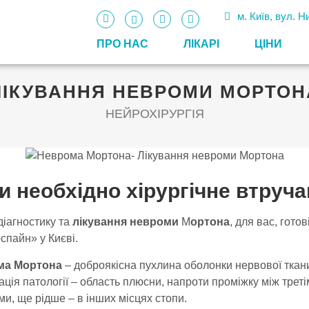
м. Київ, вул. 
ПРО НАС
ЛІКАРІ
ЦIНИ
ЛІКУВАННЯ НЕВРОМИ МОРТОН
НЕЙРОХІРУРГІЯ
и необхідно хірургічне втруч
діагностику та
лікування невроми
М
ортона
, для вас, гото
спайн» у Києві.
ма Мортона
– доброякісна пухлина оболонки нервової тка
ація патології – область плюсни, напроти проміжку між треті
и, ще рідше – в інших місцях стопи.