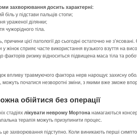
ми захворювання досить характерні:
ий біль у підстави пальців стопи;
ння ураженої ділянки;
ття чужорідного тіла.
, причини цієї патології до сьогодні остаточно не з’ясовані
 у жінок сприяє часте використання вузького взуття на висок
о факторів ризику відноситься підвищена маса тіла та роб
док впливу травмуючого фактора нерв нарощує захисну обол
, можуть початися незворотні зміни, з якими вже зможе впор
ожна обійтися без операції
іх стадіях
лікувати неврому Мортона
намагаються консер
апальна терапія можуть призупинити процес.
 це захворювання підступно. Коли виникають перші симптом