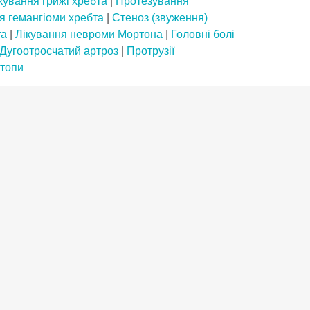
кування грижі хребта
|
Протезування
я гемангіоми хребта
|
Стеноз (звуження)
та
|
Лікування невроми Мортона
|
Головні болі
Дугоотросчатий артроз
|
Протрузії
стопи