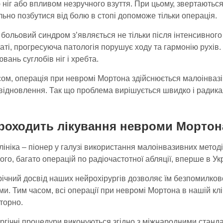
ніг або впливом незручного взуття. При цьому, звертаються 
ьно позбутися від болю в стопі допоможе тільки операція.
больовий синдром з’являється не тільки після інтенсивного 
аті, прогресуюча патологія порушує ходу та гармонію рухів
вань суглобів ніг і хребта.
ом, операція при невромі Мортона здійснюється малоінвазі
відновлення. Так що проблема вирішується швидко і радика
роходить лікування невроми Мортона 
ініка – піонер у галузі використання малоінвазивних метод
ого, багато операцій по радіочастотної абляції, вперше в Ук
річний досвід наших нейрохірургів дозволяє їм безпомилко
и. Тим часом, всі операції при невромі Мортона в нашій кл
торно.
ургічні процедури виконуються згідно з міжнародними станд