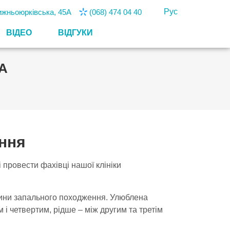
Рус
Нижньоюрківська, 45А
(068) 474 04 40
ВІДЕО
ВІДГУКИ
А
ання
ві провести фахівці нашої клініки
нини запального походження. Улюблена
м і четвертим, рідше – між другим та третім