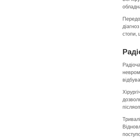
обладн
Передоп
діагно
стопи, 
Раді
Радіоча
неврому
відбува
Хірургі
дозвол
післяоп
Тривалі
Відновл
поступо