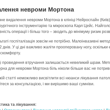
алення невроми Мортона
чне видалення невроми Мортона в клініці Нейроспайн (Київ
рургічного інструментарію та мікроскопа Карл Цейс. Найголо
ність операції і більш того – зводить до мінімуму ризик роз
ьтаті госпіталізація зовсім не потрібно. Малоінвазивні ме
2 днів. У ці дні важливо жаліти прооперовану ногу, оскільки
искомфорту.
ці проведення втручання залишається невеликий шрам. Мет
рна для невроми Мортона біль ніколи більше вас не потрив
кій статті неможливо висвітлити всі нюанси лікування патол
теся за консультацією, і ми вирішимо ваші сумніви.
стика та лікування: