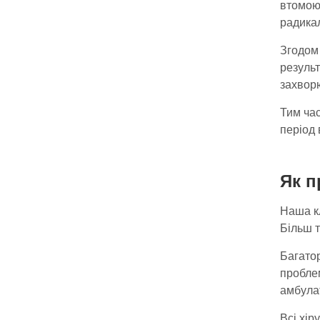
втомою 
радикал
Згодом 
результ
захворю
Тим час
період 
Як п
Наша кл
Більш т
Багато
проблем
амбула
Всі хір