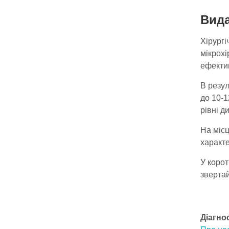
Вид
Хірургі
мікрохі
ефектив
В резул
до 10-1
рівні д
На міс
характе
У корот
звертай
Діагно