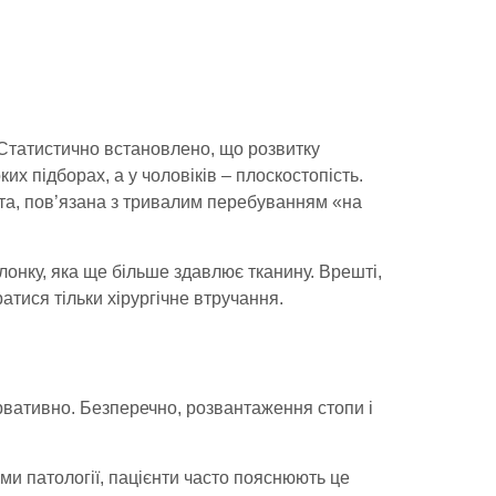
. Статистично встановлено, що розвитку
их підборах, а у чоловіків – плоскостопість.
ота, пов’язана з тривалим перебуванням «на
онку, яка ще більше здавлює тканину. Врешті,
атися тільки хірургічне втручання.
вативно. Безперечно, розвантаження стопи і
и патології, пацієнти часто пояснюють це