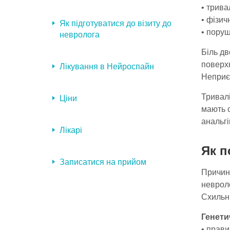
• трив
• фізи
Як підготуватися до візиту до
• поруш
невролога
Біль дв
поверх
Лікування в Нейроспайн
Неприєм
Тривалі
Ціни
мають 
анальгі
Лікарі
Як п
Записатися на прийом
Причини
невроло
Схильні
Генети
• прав