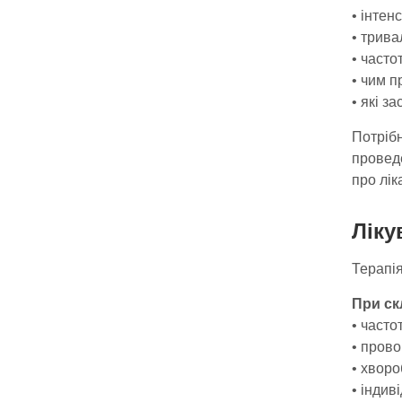
• інтен
• трива
• часто
• чим п
• які з
Потрібн
проведе
про лік
Ліку
Терапія
При ск
• часто
• прово
• хвор
• індив