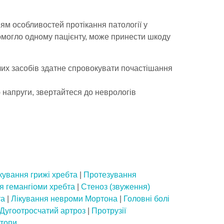
м особливостей протікання патології у
помогло одному пацієнту, може принести шкоду
их засобів здатне спровокувати почастішання
напруги, звертайтеся до неврологів
кування грижі хребта
|
Протезування
я гемангіоми хребта
|
Стеноз (звуження)
та
|
Лікування невроми Мортона
|
Головні болі
Дугоотросчатий артроз
|
Протрузії
стопи