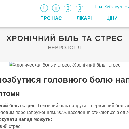
м. Київ, вул. 
ПРО НАС
ЛІКАРІ
ЦIНИ
ХРОНІЧНИЙ БІЛЬ ТА СТРЕС
НЕВРОЛОГІЯ
позбутися головного болю на
птоми
ий біль і стрес.
Головний біль напруги – первинний больов
вовим перенапруженням. 90% населення стикаються з епізод
кувати напад можуть:
вий стрес;