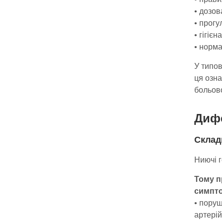
• дозов
• прогу
• гігіє
• норма
У типов
ця озна
больово
Дифе
Склад
Ниючі г
Тому п
симпт
• поруш
артерій