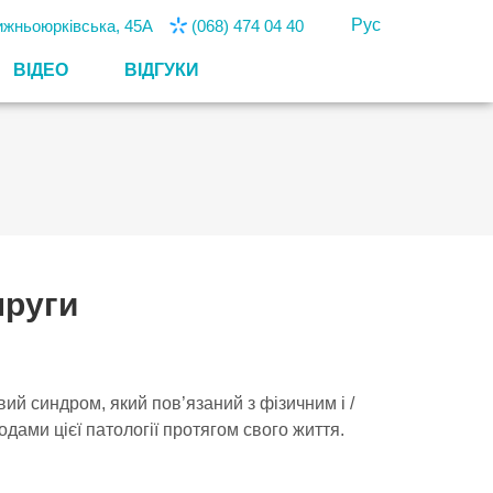
Рус
Нижньоюрківська, 45А
(068) 474 04 40
ВІДЕО
ВІДГУКИ
пруги
ий синдром, який пов’язаний з фізичним і /
ами цієї патології протягом свого життя.