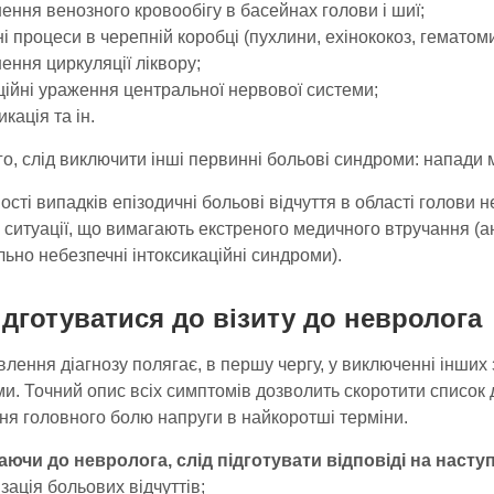
ення венозного кровообігу в басейнах голови і шиї;
ні процеси в черепній коробці (пухлини, ехінококоз, гематоми
ення циркуляції ліквору;
ційні ураження центральної нервової системи;
икація та ін.
го, слід виключити інші первинні больові синдроми: напади мі
ості випадків епізодичні больові відчуття в області голови н
 ситуації, що вимагають екстреного медичного втручання (
ьно небезпечні інтоксикаційні синдроми).
ідготуватися до візиту до невролога
лення діагнозу полягає, в першу чергу, у виключенні інших 
и. Точний опис всіх симптомів дозволить скоротити список 
ня головного болю напруги в найкоротші терміни.
ючи до невролога, слід підготувати відповіді на наступ
ізація больових відчуттів;