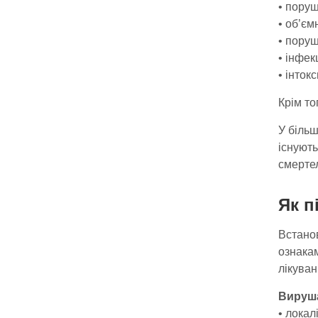
• поруш
• об’єм
• поруш
• інфек
• інтокс
Крім то
У більш
існують
смертел
Як п
Встанов
ознакам
лікуван
Вируша
• локал