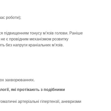
час роботи);
я підвищенням тонусу м’язів голови. Раніше
у не є провідним механізмом розвитку
ть без напруги краніальних м’язів.
тьох захворюваннях.
огії, які протікають з подібними
оматичні артеріальні гіпертензії, аневризми