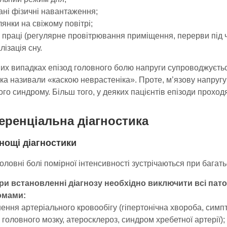
ані фізичні навантаження;
лянки на свіжому повітрі;
на праці (регулярне провітрювання приміщення, перерви під 
лізація сну.
их випадках епізод головного болю напруги супроводжуєтьс
ка називали «каскою неврастеніка». Проте, м’язову напруг
го синдрому. Більш того, у деяких пацієнтів епізоди проходя
ренціальна діагностика
нощі діагностики
оловні болі помірної інтенсивності зустрічаються при бага
ри встановленні діагнозу необхідно виключити всі патол
омами:
ення артеріального кровообігу (гіпертонічна хвороба, симпт
 головного мозку, атеросклероз, синдром хребетної артерії);