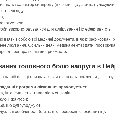
сивність і характер синдрому (ниючий, що давить, пульсуючи
лість епізоду;
та;
ровокується;
асоби використовувалися для купірування і їх ефективність.
о взяти з собою всі медичні документи, в яких зафіксовані 
не лікування. Оскільки деякі медикаменти здатні провокува
арські препарати, які ви приймаєте.
вання головного болю напруги в Не
 в нашій клініці призначається після встановлення діагнозу
ладанні програми лікування враховується:
та, інтенсивність і тривалість епізодів;
куючі фактори;
оби, що супруводжують;
ідуальні особливості (стать, вік, професія, спосіб життя);