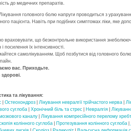
вість до медичних препаратів.
Лікування головного болю напруги проводиться з урахування
ного пацієнта. Навіть при подібних симптомах ліки, яке до
но враховувати, що безконтрольне використання знеболююч
в і посилення їх інтенсивності.
майтеся самолікуванням. Щоб позбутися від головного болю 
пайн.
аємо вас. Приходьте.
 здорові.
стика та лікування:
с
|
Остеохондроз
|
Лікування невралгії трійчастого нерва
|
Лі
вого суглоба
|
Хронічний біль та стрес
|
Невралгія
|
Лікуванн
мозкового каналу
|
Лікування компресійного перелому хреб
копія колінного суглоба
|
Протезування колінного суглоба
|
бцевих дисків
|
Сколіоз
|
Радикуліт
|
Вальгусна деформація 