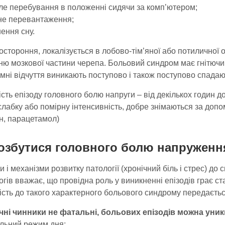
але перебування в положенні сидячи за комп’ютером;
чне перевантаження;
ення сну.
остороння, локалізується в лобово-тім’яної або потиличної 
ню мозкової частини черепа. Больовий синдром має гнітючи
ні відчуття виникають поступово і також поступово спадаю
сть епізоду головного болю напруги – від декількох годин до
слабку або помірну інтенсивність, добре знімаються за до
н, парацетамол)
озбутися головного болю напруженн
 і механізми розвитку патології (хронічний біль і стрес) до с
гів вважає, що провідна роль у виникненні епізодів грає ст
сть до такого характерного больового синдрому передаєтьс
чні чинники не фатальні, больових епізодів можна уни
ильний режим дня;