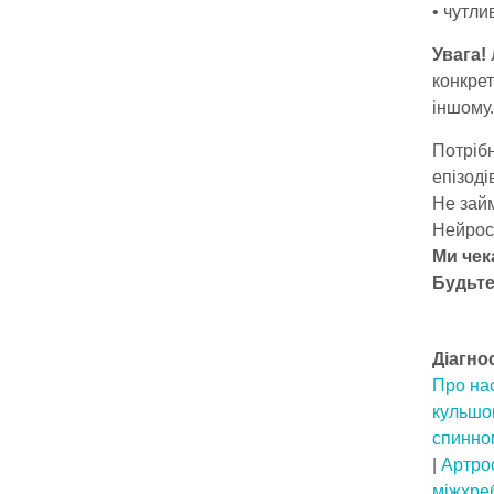
• чутли
Увага!
конкрет
іншому.
Потріб
епізоді
Не зай
Нейрос
Ми чек
Будьте
Діагно
Про на
кульшо
спинно
|
Артрос
міжхре