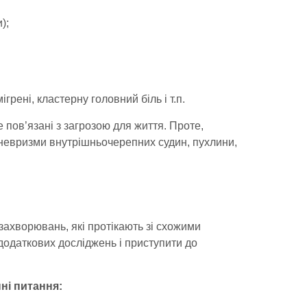
);
грені, кластерну головний біль і т.п.
е пов’язані з загрозою для життя. Проте,
аневризми внутрішньочерепних судин, пухлини,
захворювань, які протікають зі схожими
додаткових досліджень і приступити до
ні питання: