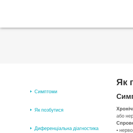
Як 
Симптоми
Сим
Хронічн
Як позбутися
або нер
Спрово
Диференціальна діагностика
• нерво