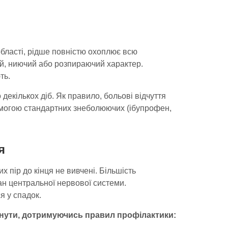
області, рідше повністю охоплює всю
й, ниючий або розпираючий характер.
ть.
 декількох діб. Як правило, больові відчуття
помогою стандартних знеболюючих (ібупрофен,
я
их пір до кінця не вивчені. Більшість
ан центральної нервової системи.
я у спадок.
кнути, дотримуючись правил профілактики: