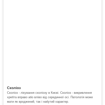
Сколіоз
Сколіоз - лікування сколіозу в Києві. Сколіоз - викривлення
хребта вправо або вліво від серединної осі. Патологія може
мати як вроджений, так і набутий характер.