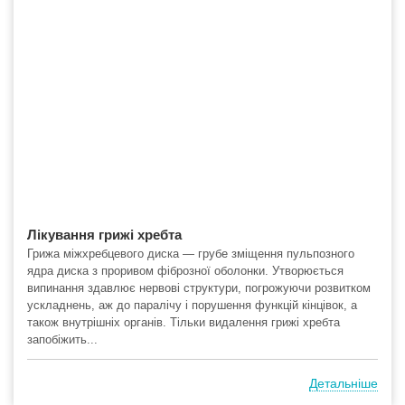
Лікування грижі хребта
Грижа міжхребцевого диска — грубе зміщення пульпозного
ядра диска з проривом фіброзної оболонки. Утворюється
випинання здавлює нервові структури, погрожуючи розвитком
ускладнень, аж до паралічу і порушення функцій кінцівок, а
також внутрішніх органів. Тільки видалення грижі хребта
запобіжить...
Детальніше