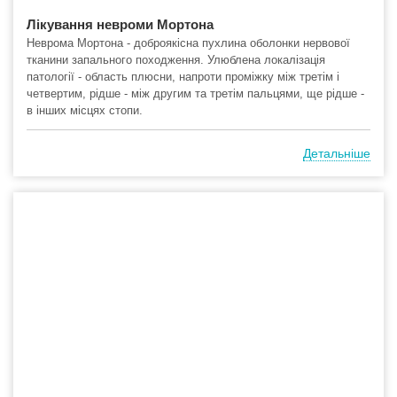
Лікування невроми Мортона
Неврома Мортона - доброякісна пухлина оболонки нервової
тканини запального походження. Улюблена локалізація
патології - область плюсни, напроти проміжку між третім і
четвертим, рідше - між другим та третім пальцями, ще рідше -
в інших місцях стопи.
Детальніше