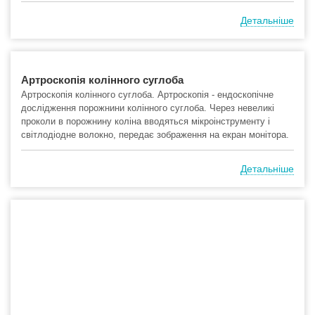
Детальніше
Артроскопія колінного суглоба
Артроскопія колінного суглоба. Артроскопія - ендоскопічне
дослідження порожнини колінного суглоба. Через невеликі
проколи в порожнину коліна вводяться мікроінструменту і
світлодіодне волокно, передає зображення на екран монітора.
Детальніше