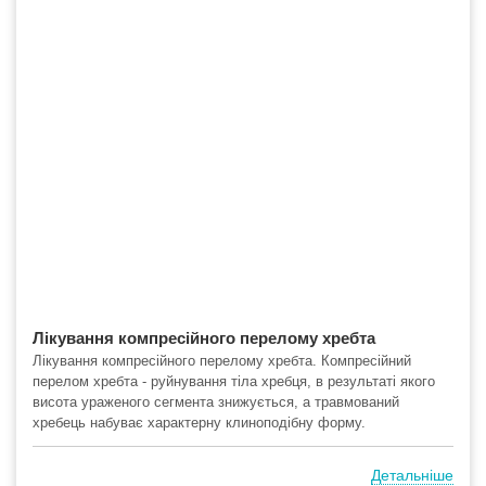
Лікування компресійного перелому хребта
Лікування компресійного перелому хребта. Компресійний
перелом хребта - руйнування тіла хребця, в результаті якого
висота ураженого сегмента знижується, а травмований
хребець набуває характерну клиноподібну форму.
Детальніше