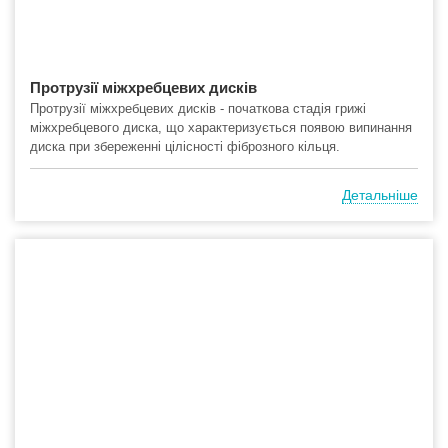
Протрузії міжхребцевих дисків
Протрузії міжхребцевих дисків - початкова стадія грижі
міжхребцевого диска, що характеризується появою випинання
диска при збереженні цілісності фіброзного кільця.
Детальніше