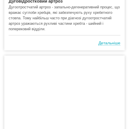
Дуговідростковий артроз
Дугоотростчатий артроз - запально-дегенеративний процес, що
вражає суглоби хребців, які забезпечують руху хребетного
стовпа. Тому найбільш часто при діагнозі дугоотростчатий
артроз уражаються рухливі частини хребта - шийний і
поперековий відділи.
Детальніше