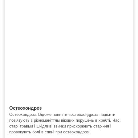
Остеохондроз
Остеохондроз. Відоме поняття «остеохондроз» пацієнти
пов'язують з різноманіттям вікових порушень в хребті. Час,
старі травми і шкідливі звички прискорюють старіння і
провокують болі в спині при остеохондрозі.