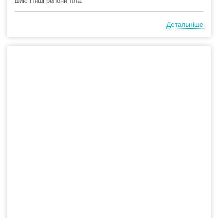
шию і інші регіони тіла.
Детальніше