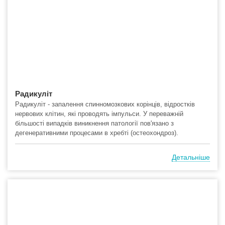
Радикуліт
Радикуліт - запалення спинномозкових корінців, відростків
нервових клітин, які проводять імпульси. У переважній
більшості випадків виникнення патології пов'язано з
дегенеративними процесами в хребті (остеохондроз).
Детальніше