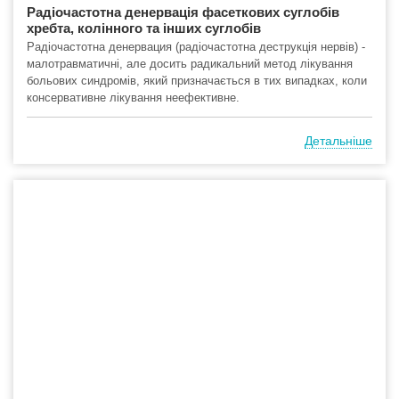
Радіочастотна денервація фасеткових суглобів
хребта, колінного та інших суглобів
Радіочастотна денервация (радіочастотна деструкція нервів) -
малотравматичні, але досить радикальний метод лікування
больових синдромів, який призначається в тих випадках, коли
консервативне лікування неефективне.
Детальніше