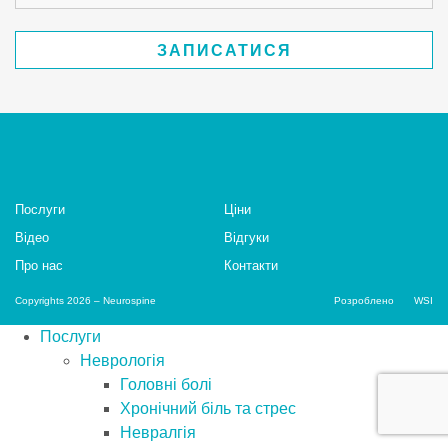
Послуги
Цiни
Відео
Відгуки
Про нас
Контакти
Copyrights 2026 – Neurospine
Розроблено
WSI
Послуги
Неврологія
Головні болі
Хронічний біль та стрес
Невралгія