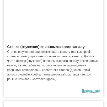
Стеноз (звуження) спинномозкового каналу
Стеноз (звуження) спинномозкового каналу або компресія
спинного мозку при стенозі спинномозковогоканалу. Досить
часто стеноз (звуження) спинномозкового каналу розвивається
внаслідок нестабільності, що виникає як ускладнення
хронічних захворювань хребетного стовпа (дискові грижі,
артроз суглобів хребта, потовщення зв'язок і інші - те, що
раніше називали «остеохондроз»).
Детальніше