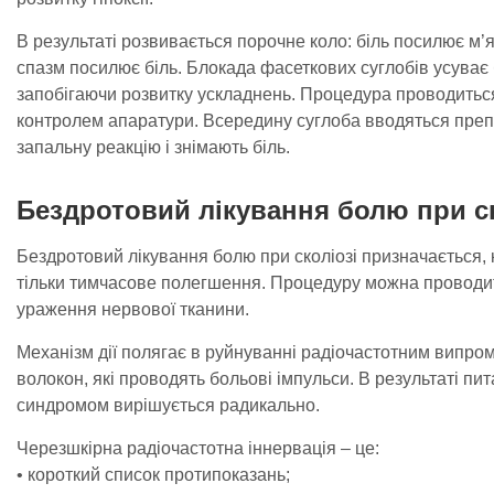
В результаті розвивається порочне коло: біль посилює м’
спазм посилює біль. Блокада фасеткових суглобів усуває
запобігаючи розвитку ускладнень. Процедура проводитьс
контролем апаратури. Всередину суглоба вводяться препа
запальну реакцію і знімають біль.
Бездротовий лікування болю при ск
Бездротовий лікування болю при сколіозі призначається,
тільки тимчасове полегшення. Процедуру можна проводит
ураження нервової тканини.
Механізм дії полягає в руйнуванні радіочастотним випр
волокон, які проводять больові імпульси. В результаті пи
синдромом вирішується радикально.
Черезшкірна радіочастотна іннервація – це:
• короткий список протипоказань;