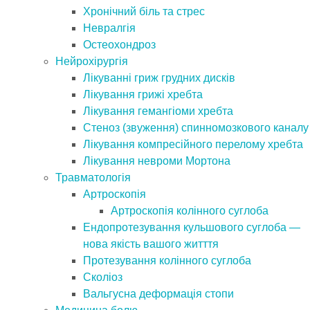
Хронічний біль та стрес
Невралгія
Остеохондроз
Нейрохірургія
Лікуванні гриж грудних дисків
Лікування грижі хребта
Лікування гемангіоми хребта
Стеноз (звуження) спинномозкового каналу
Лікування компресійного перелому хребта
Лікування невроми Мортона
Травматологія
Артроскопія
Артроскопія колінного суглоба
Ендопротезування кульшового суглоба —
нова якість вашого житття
Протезування колінного суглоба
Сколіоз
Вальгусна деформація стопи