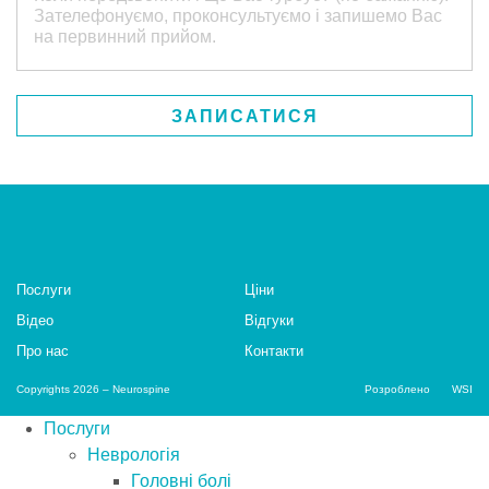
Послуги
Цiни
Відео
Відгуки
Про нас
Контакти
Copyrights 2026 – Neurospine
Розроблено
WSI
Послуги
Неврологія
Головні болі