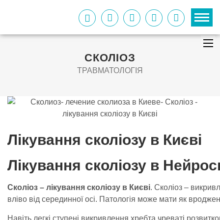
СКОЛІОЗ
ТРАВМАТОЛОГІЯ
Лікування сколіозу в Києві
Лікування сколіозу в Нейрос
Сколіоз – лікування сколіозу в Києві
. Сколіоз – викрив
вліво від серединної осі. Патологія може мати як вроджени
Навіть легкі ступені викривлення хребта чреваті розвитк