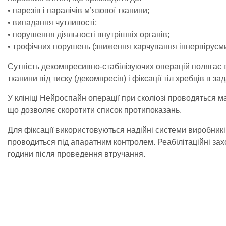
• парезів і паралічів м’язової тканини;
• випадання чутливості;
• порушення діяльності внутрішніх органів;
• трофічних порушень (зниження харчування іннервіруєми
Сутність декомпресивно-стабілізуючих операцій полягає в
тканини від тиску (декомпресія) і фіксації тіл хребців в з
У клініці Нейроспайн операції при сколіозі проводяться 
що дозволяє скоротити список протипоказань.
Для фіксації використовуються надійні системи виробник
проводиться під апаратним контролем. Реабілітаційні за
години після проведення втручання.