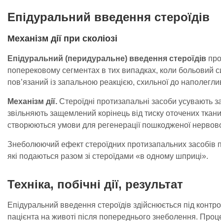
Епідуральний введення стероїдів
Механізм дії при сколіозі
Епідуральний (перидуральне) введення стероїдів
про
поперековому сегментах в тих випадках, коли больовий с
пов’язаний із запальною реакцією, схильної до наполегливої 
Механізм дії.
Стероїдні протизапальні засоби усувають з
звільняють защемлений корінець від тиску оточених ткани
створюються умови для регенерації пошкодженої нервово
Знеболюючий ефект стероїдних протизапальних засобів 
які подаються разом зі стероїдами «в одному шприці».
Техніка, побічні дії, результат
Епідуральний введення стероїдів здійснюється під контр
пацієнта на животі після попереднього знеболення. Про