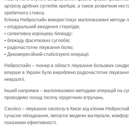
артрозу дрібних суглобів хребців, а також розвитком нест
хребетного стовпа.
Клініка Нейроспайн використовує малоінвазивні методи лі
• епідуральний введення стероїдів;
• селективну корінцеву блокаду;
• блокаду фасеткових суглобів;
• радіочастотне лікування болю;
• Декомпресійний-стабілізуючі операції.
Нейроспайн – піонер в області лікування больових синдро
вперше в Україні було вироблено радіочастотне лікуванн
невралгії.
Інший напрямок – малоінвазивні методики операцій на суг
проводимо понад тисячу хірургічних втручань.
Сколіоз – лікування сколіозу в Києві від клініки Нейроспай
сучасне обладнання, імпортні медичні матеріали, комфор
показники ефективності.