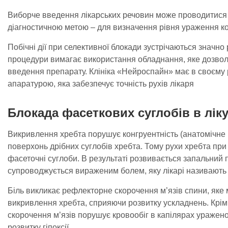
Виборче введення лікарських речовин може проводитися як
діагностичною метою – для визначення рівня ураження ко
Побічні дії при селективної блокади зустрічаються значн
процедури вимагає використання обладнання, яке дозвол
введення препарату. Клініка «Нейроспайн» має в своєму
апаратурою, яка забезпечує точність рухів лікаря
Блокада фасеткових суглобів в ліку
Викривлення хребта порушує конгруентність (анатомічне 
поверхонь дрібних суглобів хребта. Тому рухи хребта при
фасеточні суглоби. В результаті розвивається запальний п
супроводжується вираженим болем, яку лікарі називають
Біль викликає рефлекторне скорочення м’язів спини, як
викривлення хребта, сприяючи розвитку ускладнень. Крім
скорочення м’язів порушує кровообіг в капілярах уражено
розвитку гіпоксії.