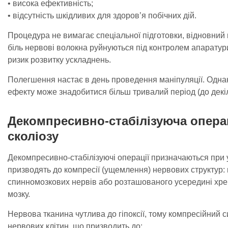
• висока ефективність;
• відсутність шкідливих для здоров’я побічних дій.
Процедура не вимагає спеціальної підготовки, відновний 
біль нервові волокна руйнуються під контролем апаратур
ризик розвитку ускладнень.
Полегшення настає в день проведення маніпуляції. Однак
ефекту може знадобитися більш тривалий період (до декіл
Декомпресивно-стабілізуюча операц
сколіозу
Декомпресивно-стабілізуючі операції призначаються при у
призводять до компресії (ущемлення) нервових структур: 
спинномозкових нервів або розташованого усередині хре
мозку.
Нервова тканина чутлива до гіпоксії, тому компресійний
нервових клітин, що призводить до: