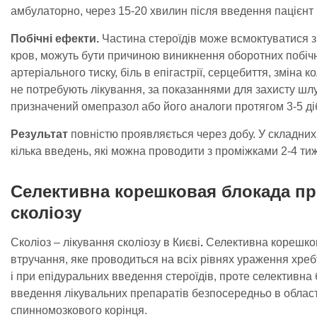
амбулаторно, через 15-20 хвилин після введення пацієнт
Побічні ефекти.
Частина стероїдів може всмоктуватися з
кров, можуть бути причиною виникнення оборотних побіч
артеріального тиску, біль в епігастрії, серцебиття, зміна 
не потребують лікування, за показаннями для захисту шл
призначений омепразол або його аналоги протягом 3-5 ді
Результат
повністю проявляється через добу. У складни
кілька введень, які можна проводити з проміжками 2-4 тиж
Селективна корешковая блокада пр
сколіозу
Сколіоз – лікування сколіозу в Києві
.
Селективна корешко
втручання, яке проводиться на всіх рівнях ураження хребт
і при епідуральних введення стероїдів, проте селективна
введення лікувальних препаратів безпосередньо в облас
спинномозкового корінця.