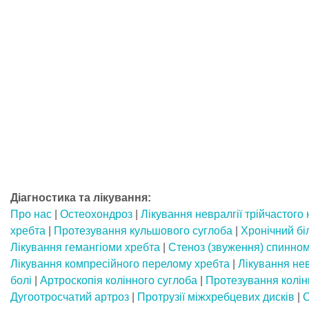
Діагностика та лікування:
Про нас
|
Остеохондроз
|
Лікування невралгії трійчастого
хребта
|
Протезування кульшового суглоба
|
Хронічний бі
Лікування гемангіоми хребта
|
Стеноз (звуження) спинном
Лікування компресійного перелому хребта
|
Лікування не
болі
|
Артроскопія колінного суглоба
|
Протезування колін
Дугоотросчатий артроз
|
Протрузії міжхребцевих дисків
|
С