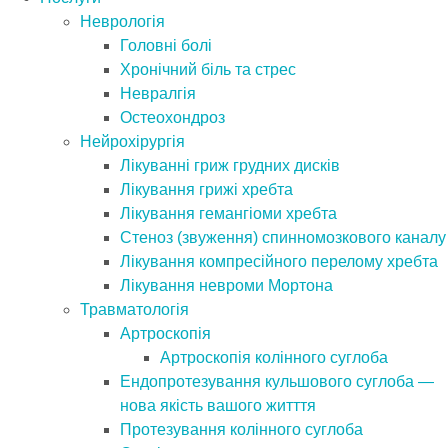
Неврологія
Головні болі
Хронічний біль та стрес
Невралгія
Остеохондроз
Нейрохірургія
Лікуванні гриж грудних дисків
Лікування грижі хребта
Лікування гемангіоми хребта
Стеноз (звуження) спинномозкового каналу
Лікування компресійного перелому хребта
Лікування невроми Мортона
Травматологія
Артроскопія
Артроскопія колінного суглоба
Ендопротезування кульшового суглоба —
нова якість вашого житття
Протезування колінного суглоба