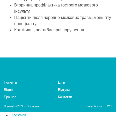
Вторинна профілактика гострого мозкового
інсульту.
Пацієнти після черепно-мозкових травм, менінгіту,
енцефаліту.
Когнітивні, вестибулярні порушення.
Послуги
Цiни
Відео
Відгуки
Про нас
Контакти
Copyrights 2026 – Neurospine
Розроблено
WSI
Послуги