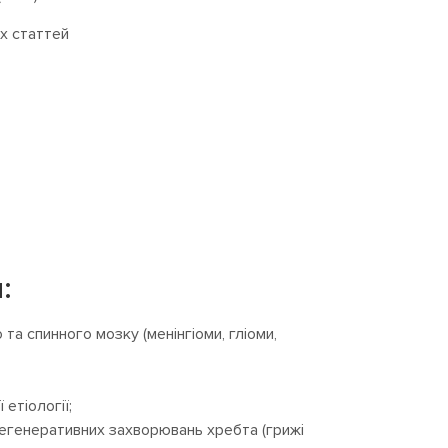
х статтей
:
та спинного мозку (менінгіоми, гліоми,
 етіології;
дегенеративних захворювань хребта (грижі