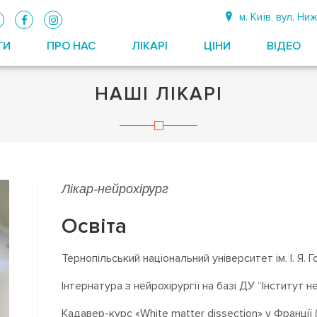
м. Київ, вул. Н
ГИ
ПРО НАС
ЛІКАРІ
ЦIНИ
ВІДЕО
НАШІ ЛІКАРІ
Лікар-нейрохірург
Освіта
Тернопільський національний університет ім. І. Я. 
Інтернатура з нейрохірургії на базі ДУ “Інститут н
Кадавер-курс «White matter dissection» у Франції 