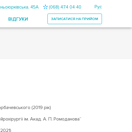
Рус
ижньоюрківська, 45А
(068) 474 04 40
ВІДГУКИ
ЗАПИСАТИСЯ
НА ПРИЙОМ
Горбачевського (2019 рік)
ейрохірургії ім. Акад. А. П. Ромоданова”
(2021)