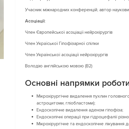
Учасник міжнародних конференцій, автор наукови
Асоціації:
Член Європейської асоціації нейрохірургів
Член Україської Гіпофізарної спілки
Член Української асоціації нейрохірургів
Володію англійською мовою (B2)
Основні напрямки роботи
Мікрохірургічне видалення пухлин головного 
астроцитоми, гліобластоми);
Ендоскопічне видалення аденом гіпофіза;
Ендоскопічні операції при гідроцефалії різної
Мікрохірургічне та ендоскопічне лікування 