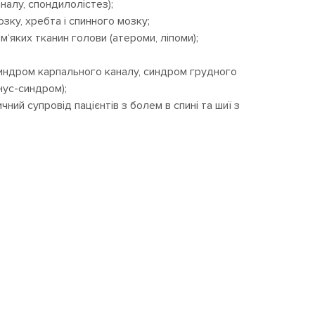
налу, спондилолістез);
озку, хребта і спинного мозку;
м‘яких тканин голови (атероми, ліпоми);
(синдром карпального каналу, синдром грудного
нус-синдром);
ий супровід пацієнтів з болем в спині та шиї з