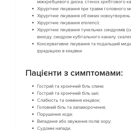
міжхребцевого диска, стеноз хребтового ка
Хірургічне лікування при травмі головного м
Хірургічне лікування об‘ємних новоутворень 
Хірургічне лікування епілепсії;
Хірургічне лікування тунельних синдромів 
виходу, синдром кубітального каналу, скале
Консервативне лікування та подальший медичн
іррадіацією в кінцівки
Пацієнти з симптомами:
Гострий та хронічний біль спини;
Гострий та хронічний біль шиї;
Слабкість та оніміння кінцівок;
Головний біль та запаморочення;
Порушення ходи;
Випадіння або звуження полів зору;
Судомні напади.